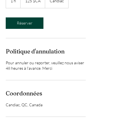
1 h
1
125 $CA
Candiac
canadiens
Réserver
Politique d'annulation
Pour annuler ou reporter, veuillez nous aviser
48 heures à l'avance. Merci
Coordonnées
Candiac, QC, Canada