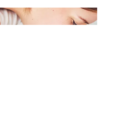
Pour recevoir nos
Trucs et Astuces
Votre courriel:
J'accepte de recevoir des
courriels de osteobebe.ca
Envoyer