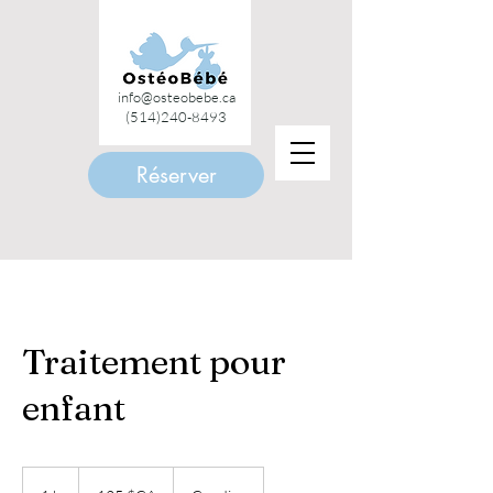
info@osteobebe.ca
(514)240-8493
Réserver
Traitement pour
enfant
125
dollars