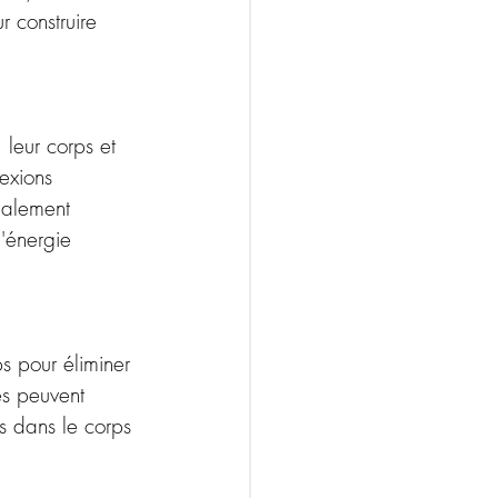
r construire 
leur corps et 
exions 
galement 
l'énergie 
s pour éliminer 
es peuvent 
ns dans le corps 