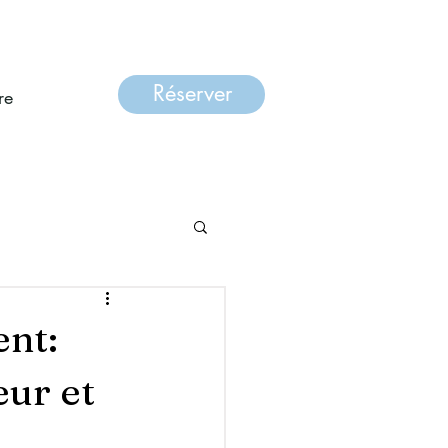
Réserver
re
ent:
ur et