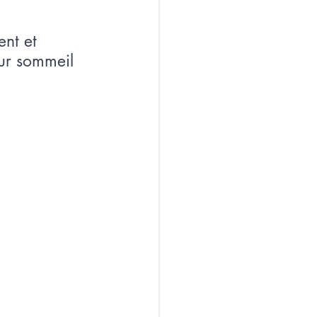
nt et 
eur sommeil