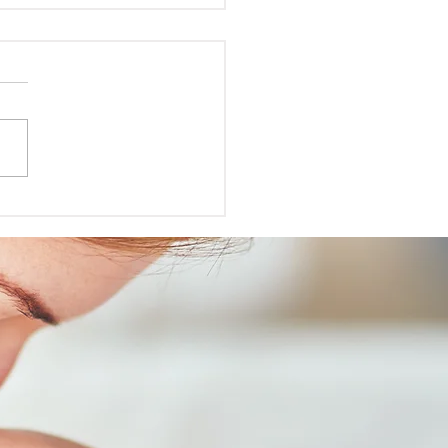
rucs pour endormir
é