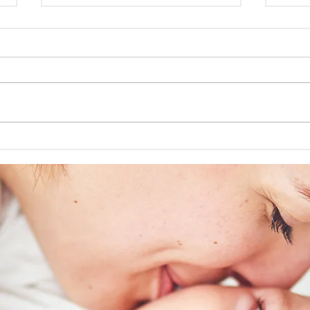
Dormir avec bébé
10 t
béb